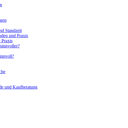
en
ngen
nd Standzeit
oden und Praxis
 Praxis
sinnvoller?
innvoll?
che
ede und Kaufberatung