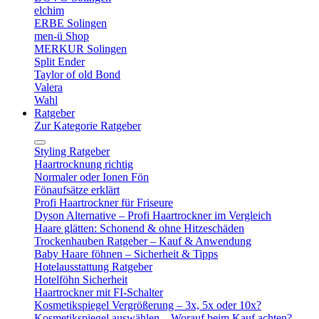
elchim
ERBE Solingen
men-ü Shop
MERKUR Solingen
Split Ender
Taylor of old Bond
Valera
Wahl
Ratgeber
Zur Kategorie Ratgeber
Styling Ratgeber
Haartrocknung richtig
Normaler oder Ionen Fön
Fönaufsätze erklärt
Profi Haartrockner für Friseure
Dyson Alternative – Profi Haartrockner im Vergleich
Haare glätten: Schonend & ohne Hitzeschäden
Trockenhauben Ratgeber – Kauf & Anwendung
Baby Haare föhnen – Sicherheit & Tipps
Hotelausstattung Ratgeber
Hotelföhn Sicherheit
Haartrockner mit FI-Schalter
Kosmetikspiegel Vergrößerung – 3x, 5x oder 10x?
Kosmetikspiegel auswählen – Worauf beim Kauf achten?