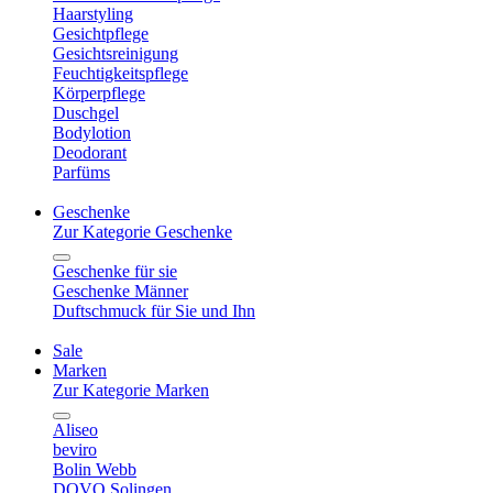
Haarstyling
Gesichtpflege
Gesichtsreinigung
Feuchtigkeitspflege
Körperpflege
Duschgel
Bodylotion
Deodorant
Parfüms
Geschenke
Zur Kategorie Geschenke
Geschenke für sie
Geschenke Männer
Duftschmuck für Sie und Ihn
Sale
Marken
Zur Kategorie Marken
Aliseo
beviro
Bolin Webb
DOVO Solingen