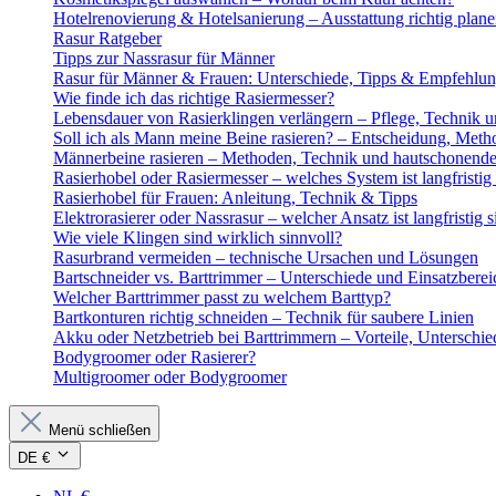
Hotelrenovierung & Hotelsanierung – Ausstattung richtig plan
Rasur Ratgeber
Tipps zur Nassrasur für Männer
Rasur für Männer & Frauen: Unterschiede, Tipps & Empfehlu
Wie finde ich das richtige Rasiermesser?
Lebensdauer von Rasierklingen verlängern – Pflege, Technik u
Soll ich als Mann meine Beine rasieren? – Entscheidung, Meth
Männerbeine rasieren – Methoden, Technik und hautschonende
Rasierhobel oder Rasiermesser – welches System ist langfristig 
Rasierhobel für Frauen: Anleitung, Technik & Tipps
Elektrorasierer oder Nassrasur – welcher Ansatz ist langfristig s
Wie viele Klingen sind wirklich sinnvoll?
Rasurbrand vermeiden – technische Ursachen und Lösungen
Bartschneider vs. Barttrimmer – Unterschiede und Einsatzberei
Welcher Barttrimmer passt zu welchem Barttyp?
Bartkonturen richtig schneiden – Technik für saubere Linien
Akku oder Netzbetrieb bei Barttrimmern – Vorteile, Unterschi
Bodygroomer oder Rasierer?
Multigroomer oder Bodygroomer
Menü schließen
DE €