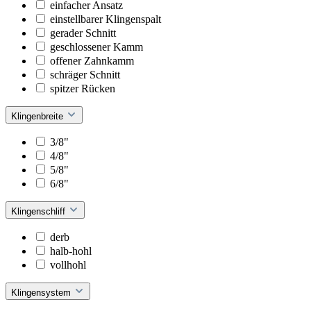
einfacher Ansatz
einstellbarer Klingenspalt
gerader Schnitt
geschlossener Kamm
offener Zahnkamm
schräger Schnitt
spitzer Rücken
Klingenbreite
3/8"
4/8"
5/8"
6/8"
Klingenschliff
derb
halb-hohl
vollhohl
Klingensystem