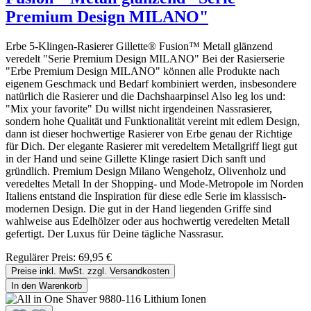
Premium Design MILANO"
Erbe 5-Klingen-Rasierer Gillette® Fusion™ Metall glänzend
veredelt "Serie Premium Design MILANO" Bei der Rasierserie
"Erbe Premium Design MILANO" können alle Produkte nach
eigenem Geschmack und Bedarf kombiniert werden, insbesondere
natürlich die Rasierer und die Dachshaarpinsel Also leg los und:
"Mix your favorite" Du willst nicht irgendeinen Nassrasierer,
sondern hohe Qualität und Funktionalität vereint mit edlem Design,
dann ist dieser hochwertige Rasierer von Erbe genau der Richtige
für Dich. Der elegante Rasierer mit veredeltem Metallgriff liegt gut
in der Hand und seine Gillette Klinge rasiert Dich sanft und
gründlich. Premium Design Milano Wengeholz, Olivenholz und
veredeltes Metall In der Shopping- und Mode-Metropole im Norden
Italiens entstand die Inspiration für diese edle Serie im klassisch-
modernen Design. Die gut in der Hand liegenden Griffe sind
wahlweise aus Edelhölzer oder aus hochwertig veredelten Metall
gefertigt. Der Luxus für Deine tägliche Nassrasur.
Regulärer Preis:
69,95 €
Preise inkl. MwSt. zzgl. Versandkosten
In den Warenkorb