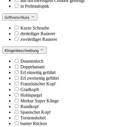
aus hochwertigem Cellidor gefertigt
in Perlmuttoptik
Griffverschluss
Kurze Schraube
dreiteiliger Rasierer
zweiteiliger Rasierer
Klingenbeschreibung
Daumenloch
Doppelansatz
Erl einseitig geführt
Erl zweiseitig geführt
Französischer Kopf
Gradkopft
Hohlspiegel
Merkur Super Klinge
Rundkopf
Spanischer Kopf
Torsionshobel
bunter Rücken