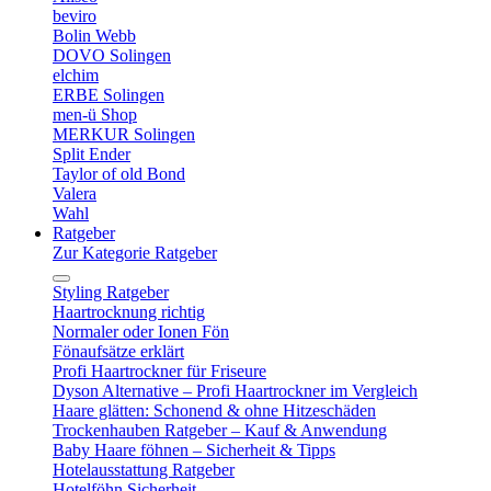
beviro
Bolin Webb
DOVO Solingen
elchim
ERBE Solingen
men-ü Shop
MERKUR Solingen
Split Ender
Taylor of old Bond
Valera
Wahl
Ratgeber
Zur Kategorie Ratgeber
Styling Ratgeber
Haartrocknung richtig
Normaler oder Ionen Fön
Fönaufsätze erklärt
Profi Haartrockner für Friseure
Dyson Alternative – Profi Haartrockner im Vergleich
Haare glätten: Schonend & ohne Hitzeschäden
Trockenhauben Ratgeber – Kauf & Anwendung
Baby Haare föhnen – Sicherheit & Tipps
Hotelausstattung Ratgeber
Hotelföhn Sicherheit