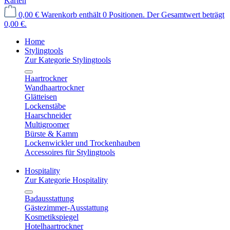
Karten
0,00 €
Warenkorb enthält 0 Positionen. Der Gesamtwert beträgt
0,00 €.
Home
Stylingtools
Zur Kategorie Stylingtools
Haartrockner
Wandhaartrockner
Glätteisen
Lockenstäbe
Haarschneider
Multigroomer
Bürste & Kamm
Lockenwickler und Trockenhauben
Accessoires für Stylingtools
Hospitality
Zur Kategorie Hospitality
Badausstattung
Gästezimmer-Ausstattung
Kosmetikspiegel
Hotelhaartrockner