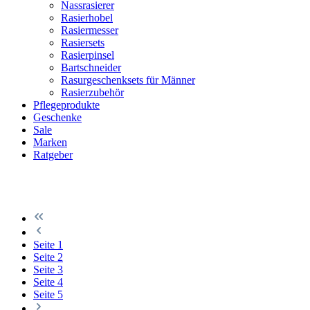
Nassrasierer
Rasierhobel
Rasiermesser
Rasiersets
Rasierpinsel
Bartschneider
Rasurgeschenksets für Männer
Rasierzubehör
Pflegeprodukte
Geschenke
Sale
Marken
Ratgeber
Seite
1
Seite
2
Seite
3
Seite
4
Seite
5