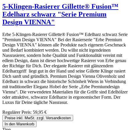
5-Klingen-Rasierer Gillette® Fusion™
Edelharz schwarz "Serie Premium
Design VIENNA"
Erbe 5-Klingen-Rasierer Gillette® Fusion™ Edelharz schwarz Serie
"Premium Design VIENNA" Bei der Rasierserie "Erbe Premium
Design VIENNA" können alle Produkte nach eigenem Geschmack
und Bedarf kombiniert werden. Du willst nicht irgendeinen
Nassrasierer, sondern hohe Qualität und Funktionalität vereint mit
edlem Design, dann ist dieser hochwertige Rasierer von Erbe genau
der Richtige für Dich. Der elegante Rasierer mit glänzendem
Edelharzgriff liegt gut in der Hand und seine Gillette Klinge rasiert
Dich sanft und gründlich. Premium Design Vienna Olivenholz und
Edelharz in schwarz die historische Schönheit Wiens in Verbindung
mit traditioneller Eleganz Hobel der Serie „Erbe Premiumdesign
Vienna“. Die verwendeten Materialien für die Griffe sind Edelhölzer
oder attraktive, schwarze Edelharze in ergonomischer Form. Der
Luxus für Deine tägliche Nassrasur.
Regulärer Preis:
59,95 €
Preise inkl. MwSt. zzgl. Versandkosten
In den Warenkorb
Tipp