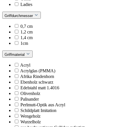
Ladies
Griffdurchmesser
0,7 cm
1,2 cm
1,4 cm
1cm
Griffmaterial
Acryl
Acrylglas (PMMA)
Afrika Rindenhorn
Ebenholz schwarz
Edelstahl matt 1.4016
Olivenholz
Palisander
Perlmutt-Optik aus Acryl
Schildplatt Imitation
Wengeholz
Wurzelholz