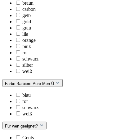
braun
carbon
gelb
gold
grau
lila
orange
pink
rot
schwarz
silber
weiß
Farbe Barbiere Pure Men-Ü
blau
rot
schwarz
weiß
Für wen geeignet?
Gents