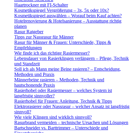
Haartrockner mit FI-Schalter
Kosmetikspiegel Vergrößerung – 3x, 5x oder 10x?
Kosmetikspiegel auswählen – Worauf beim Kauf achten?
Hotelrenovierung & Hotelsanierung – Ausstattung richtig
planen
Rasur Ratgeber
Tipps zur Nassrasur für Männer
Rasur für Männer & Frauen: Unterschiede, Tipps &
Empfehlungen
Wie finde ich das richtige Rasiermesser?
Lebensdauer von Rasierklingen verlängern – Pflege, Technik
und Standzeit
Soll ich als Mann meine Beine rasieren? – Entscheidung,
Methoden und Praxis
Männerbeine rasieren – Methoden, Technik und
hautschonende Praxis
Rasierhobel oder Rasiermesser – welches System ist
langfristig sinnvoller?
Rasierhobel für Frauen: Anleitung, Technik & Tipps
Elektrorasierer oder Nassrasur – welcher Ansatz ist langfristig
sinnvoll?
Wie viele Klingen sind wirklich sinnvoll?
Rasurbrand vermeiden – technische Ursachen und Lösungen
Bartschneider vs. Barttrimmer – Unterschiede und