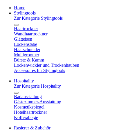
Home
Stylingtools
Zur Kategorie Stylingtools
Haartrockner
Wandhaartrockner
Glätteisen
Lockenstäbe
Haarschneider
Multigroomer
Bürste & Kamm
Lockenwickler und Trockenhauben
Accessoires für Stylingtools
Hospitality
Zur Kategorie Hospitality
Badausstattung
Gästezimmer-Ausstattung
Kosmetikspiegel
Hotelhaartrockner
Kofferablage
Rasierer & Zubehör