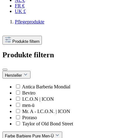
NL €
FR €
UK £
Pflegeprodukte
Produkte filtern
Produkte filtern
Hersteller
Antica Barberia Mondial
Beviro
I.C.O.N | ICON
men-ü
Mr. A - I.C.O.N. | ICON
Proraso
Taylor of Old Bond Street
Farbe Barbiere Pure Men-Ü