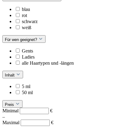
blau
rot
schwarz
weiß
Für wen geeignet?
Gents
Ladies
alle Haartypen und -längen
Inhalt
5 ml
50 ml
Preis
Minimal
€
–
Maximal
€