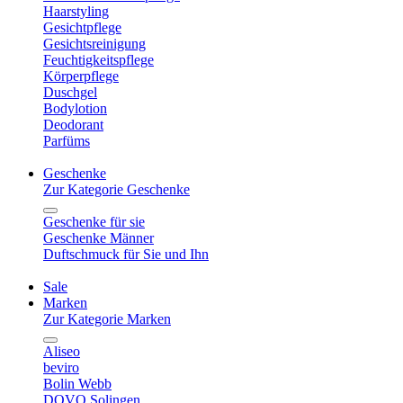
Haarstyling
Gesichtpflege
Gesichtsreinigung
Feuchtigkeitspflege
Körperpflege
Duschgel
Bodylotion
Deodorant
Parfüms
Geschenke
Zur Kategorie Geschenke
Geschenke für sie
Geschenke Männer
Duftschmuck für Sie und Ihn
Sale
Marken
Zur Kategorie Marken
Aliseo
beviro
Bolin Webb
DOVO Solingen