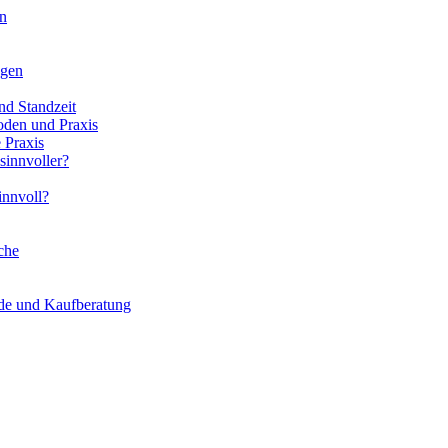
en
ngen
nd Standzeit
oden und Praxis
 Praxis
sinnvoller?
innvoll?
che
ede und Kaufberatung