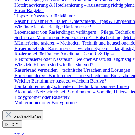
Hotelrenovierung & Hotelsanierung – Ausstattung richtig plan
Rasur Ratgeber
Tipps zur Nassrasur für Männer
Rasur für Männer & Frauen: Unterschiede, Tipps & Empfehlu
Wie finde ich das richtige Rasiermesser?
Lebensdauer von Rasierklingen verlängern – Pflege, Technik u
Soll ich als Mann meine Beine rasieren? – Entscheidung, Meth
Männerbeine rasieren – Methoden, Technik und hautschonende
Rasierhobel oder Rasiermesser – welches System ist langfristig 
Rasierhobel für Frauen: Anleitung, Technik & Tipps
Elektrorasierer oder Nassrasur – welcher Ansatz ist langfristig s
Wie viele Klingen sind wirklich sinnvoll?
Rasurbrand vermeiden – technische Ursachen und Lösungen
Bartschneider vs. Barttrimmer – Unterschiede und Einsatzberei
Welcher Barttrimmer passt zu welchem Barttyp?
Bartkonturen richtig schneiden – Technik für saubere Linien
Akku oder Netzbetrieb bei Barttrimmern – Vorteile, Unterschi
Bodygroomer oder Rasierer?
Multigroomer oder Bodygroomer
Menü schließen
DE €