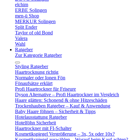
elchim
ERBE Solingen
men-ü Shop
MERKUR Solingen
Split Ender
Taylor of old Bond
Valera
Wahl
Ratgeber
Zur Kategorie Ratgeber
Styling Ratgeber
Haartrocknung richtig
Normaler oder Ionen Fön
Fönaufsätze erklärt
Profi Haartrockner für Friseure
Dyson Alternative – Profi Haartrockner im Vergleich
Haare glätten: Schonend & ohne Hitzeschäden
Trockenhauben Ratgeber – Kauf & Anwendung
Baby Haare föhnen – Sicherheit & Tipps
Hotelausstattung Ratgeber
Hotelföhn Sicherheit
Haartrockner mit FI-Schalter
Kosmetikspiegel Vergrößerung – 3x, 5x oder 10x?
Kosmetikspiegel auswählen – Worauf beim Kauf achten?