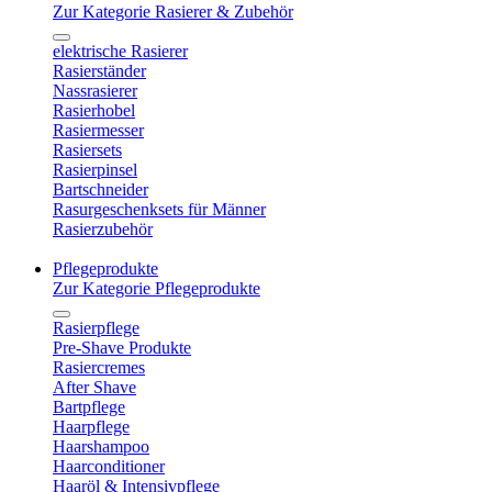
Zur Kategorie Rasierer & Zubehör
elektrische Rasierer
Rasierständer
Nassrasierer
Rasierhobel
Rasiermesser
Rasiersets
Rasierpinsel
Bartschneider
Rasurgeschenksets für Männer
Rasierzubehör
Pflegeprodukte
Zur Kategorie Pflegeprodukte
Rasierpflege
Pre-Shave Produkte
Rasiercremes
After Shave
Bartpflege
Haarpflege
Haarshampoo
Haarconditioner
Haaröl & Intensivpflege