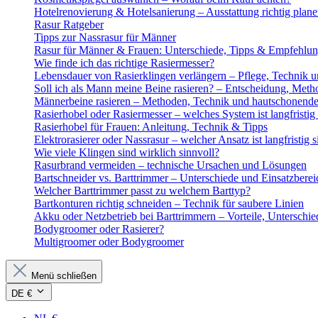
Hotelrenovierung & Hotelsanierung – Ausstattung richtig plan
Rasur Ratgeber
Tipps zur Nassrasur für Männer
Rasur für Männer & Frauen: Unterschiede, Tipps & Empfehlu
Wie finde ich das richtige Rasiermesser?
Lebensdauer von Rasierklingen verlängern – Pflege, Technik u
Soll ich als Mann meine Beine rasieren? – Entscheidung, Meth
Männerbeine rasieren – Methoden, Technik und hautschonende
Rasierhobel oder Rasiermesser – welches System ist langfristig 
Rasierhobel für Frauen: Anleitung, Technik & Tipps
Elektrorasierer oder Nassrasur – welcher Ansatz ist langfristig s
Wie viele Klingen sind wirklich sinnvoll?
Rasurbrand vermeiden – technische Ursachen und Lösungen
Bartschneider vs. Barttrimmer – Unterschiede und Einsatzberei
Welcher Barttrimmer passt zu welchem Barttyp?
Bartkonturen richtig schneiden – Technik für saubere Linien
Akku oder Netzbetrieb bei Barttrimmern – Vorteile, Unterschi
Bodygroomer oder Rasierer?
Multigroomer oder Bodygroomer
Menü schließen
DE €