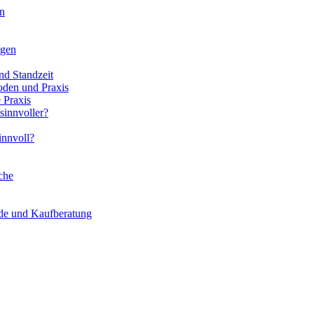
en
ngen
nd Standzeit
oden und Praxis
 Praxis
sinnvoller?
innvoll?
che
ede und Kaufberatung