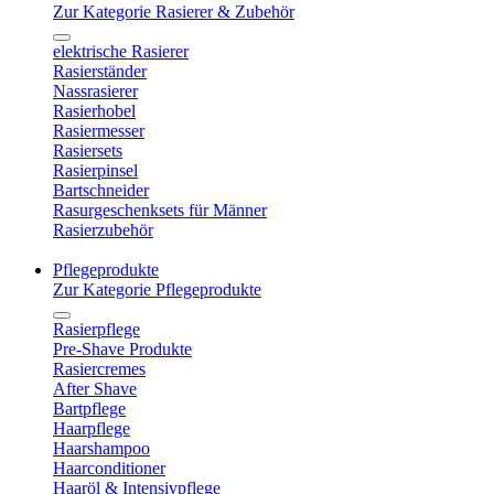
Zur Kategorie Rasierer & Zubehör
elektrische Rasierer
Rasierständer
Nassrasierer
Rasierhobel
Rasiermesser
Rasiersets
Rasierpinsel
Bartschneider
Rasurgeschenksets für Männer
Rasierzubehör
Pflegeprodukte
Zur Kategorie Pflegeprodukte
Rasierpflege
Pre-Shave Produkte
Rasiercremes
After Shave
Bartpflege
Haarpflege
Haarshampoo
Haarconditioner
Haaröl & Intensivpflege