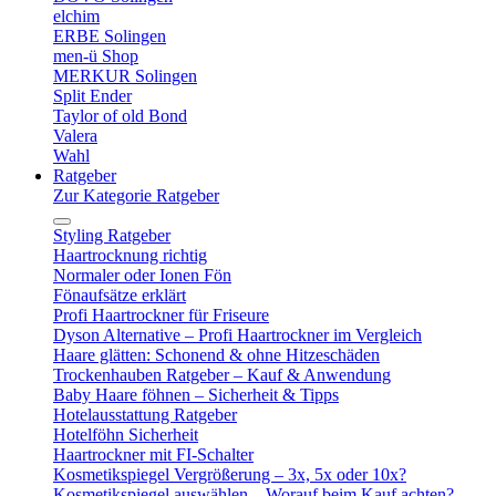
elchim
ERBE Solingen
men-ü Shop
MERKUR Solingen
Split Ender
Taylor of old Bond
Valera
Wahl
Ratgeber
Zur Kategorie Ratgeber
Styling Ratgeber
Haartrocknung richtig
Normaler oder Ionen Fön
Fönaufsätze erklärt
Profi Haartrockner für Friseure
Dyson Alternative – Profi Haartrockner im Vergleich
Haare glätten: Schonend & ohne Hitzeschäden
Trockenhauben Ratgeber – Kauf & Anwendung
Baby Haare föhnen – Sicherheit & Tipps
Hotelausstattung Ratgeber
Hotelföhn Sicherheit
Haartrockner mit FI-Schalter
Kosmetikspiegel Vergrößerung – 3x, 5x oder 10x?
Kosmetikspiegel auswählen – Worauf beim Kauf achten?