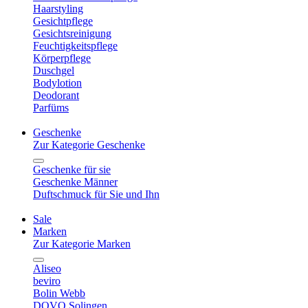
Haarstyling
Gesichtpflege
Gesichtsreinigung
Feuchtigkeitspflege
Körperpflege
Duschgel
Bodylotion
Deodorant
Parfüms
Geschenke
Zur Kategorie Geschenke
Geschenke für sie
Geschenke Männer
Duftschmuck für Sie und Ihn
Sale
Marken
Zur Kategorie Marken
Aliseo
beviro
Bolin Webb
DOVO Solingen