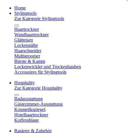
Home
Stylingtools
Zur Kategorie Stylingtools
Haartrockner
Wandhaartrockner
Glätteisen
Lockenstäbe
Haarschneider
Multigroomer
Bürste & Kamm
Lockenwickler und Trockenhauben
Accessoires für Stylingtools
Hospitality
Zur Kategorie Hospitality
Badausstattung
Gästezimmer-Ausstattung
Kosmetikspiegel
Hotelhaartrockner
Kofferablage
Rasierer & Zubehör