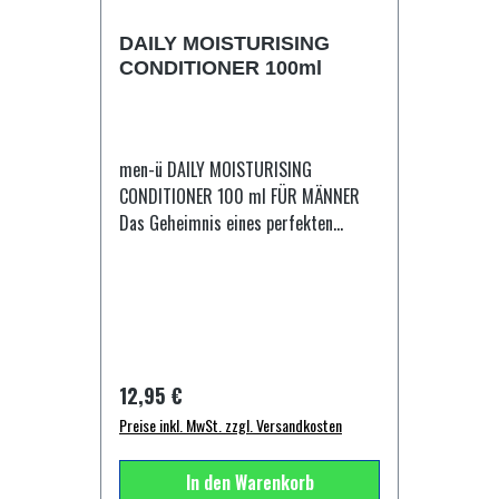
Cetearyl Alcohol, PVP, Paraffinum
DAILY MOISTURISING
Liquidum (Mineral Oil), Ethylhexyl
CONDITIONER 100ml
Palmitate, PVP/VA Copolymer,
Propylene Glycol, Copernicia Cerifera
(Carnauba) Wax, Ceteareth-20,
Ozokerite, PEG-40 Hydrogenated
men-ü DAILY MOISTURISING
Castor Oil, Parfum (Fragrance),
CONDITIONER 100 ml FÜR MÄNNER
Limonene, Citronellol, Linalool, Alpha-
Das Geheimnis eines perfekten
isomethyl Ionone, Citral, Diazolidinyl
Konditioners ist seine Fähigkeit dem
Urea, Iodopropynyl Butylcarbamate.
Haar Feuchtigkeit zu geben ohne es
damit zu überladen. Men-ü Shampoos
sind anionisch und lassen somit Dein
Haar negativ geladen, die Spülung
ist kationisch und somit positiv. Dies
Regulärer Preis:
12,95 €
gibt den Haaren die Möglichkeit die
Preise inkl. MwSt. zzgl. Versandkosten
optimal benötigte Menge an
Feuchtigkeit aufzunehmen,
In den Warenkorb
überschüssiges wird einfach