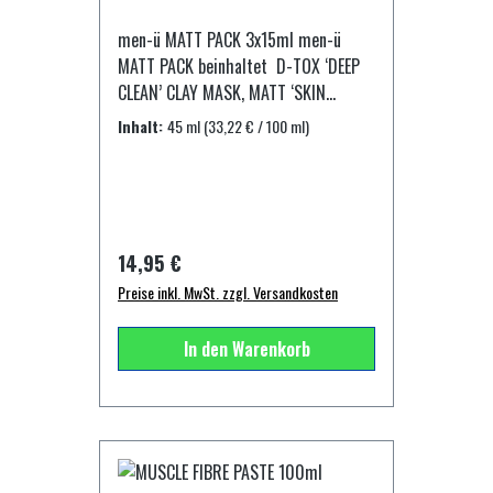
Schalldämpfer, der die Luft filtert
tun. 8thSense ist der erste
und verhindert, dass das Haar in den
men-ü MATT PACK 3x15ml men-ü
professionelle elektronische
Haartrockner gesaugt wird. Wenn
MATT PACK beinhaltet D-TOX ‘DEEP
Trockner-Styler für diejenigen, die
8thSense als Styler verwendet wird,
CLEAN’ CLAY MASK, MATT ‘SKIN
Technik lieben, die das Leben leichter
ist er so leise, dass es selbst ein
REFRESH’ GEL und MATT
macht.
Inhalt:
45 ml
(33,22 € / 100 ml)
schlafendes Baby nicht stört.
MOISTURISER. Die 2 malige
ENERGIESPAREND Eine Effizienz, die es
Verwendung je Woche erzielt
noch nie gab für minimalen
optimale Ergebnisse für Deine Haut.
EnergieverbrauchDer 8thSense-Motor
Hierbei ist es wahnsinnig wichtig,
ist so revolutionär, da er für
nach der Maske, Deine Haut
Regulärer Preis:
14,95 €
reduzierten Stromverbrauch
anschließend zu reinigen und Ihr
entwickelt wurde. Dies liegt an der
Preise inkl. MwSt. zzgl. Versandkosten
Feuchtigkeit zuzuführen. Für die
fortschrittlichen einstellbaren
regelmäßige Wäsche empfehlen wir
Leistungsstufe von 300 Watt bis zu
In den Warenkorb
men-ü HEALTHY FACIAL WASH 1 x D-
2.100 Watt (bei 240 V) und der
TOX ‘DEEP CLEAN’ CLAY MASK 15ml1 x
perfekten Luftkonzentration, die für
MATT ‘SKIN REFRESH’ GEL 15ml1 x
wunderschönes Haar sorgt. 8thSense
MATT MOISTURISER 15ml für 4-15
ist energieeffizient, hat einen
Anwendungen Inhaltsstoffe gem.
geringen Stromverbrauch und ist
Hersteller: D-TOX ‘DEEP CLEAN' CLAY