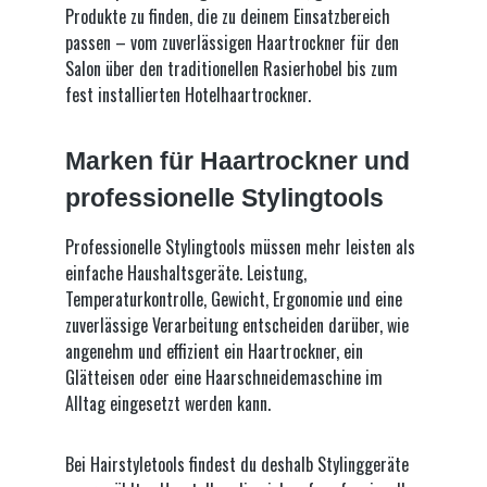
Phenoxyethanol, Menthyl Lactate,
Produkte zu finden, die zu deinem Einsatzbereich
Ethylhexyl Palmitate, Parfum, Caprylyl
passen – vom zuverlässigen Haartrockner für den
Glycol, Tocopheryl Acetate,
Salon über den traditionellen Rasierhobel bis zum
Chlorphenesin, Menthol, Xanthan
fest installierten Hotelhaartrockner.
Gum, Aloe Barbadensis Leaf Juice,
Sodium Lactate, Citric Acid,
Marken für Haartrockner und
Limonene, Linalool, Butylphenyl
Methylpropional, Hexyl Cinnamal,
professionelle Stylingtools
Sodium Hydroxide, Alpha-Isomethyl
Ionone, Citronellol, Potassium
Professionelle Stylingtools müssen mehr leisten als
Sorbate, Sodium Benzoate.
einfache Haushaltsgeräte. Leistung,
Temperaturkontrolle, Gewicht, Ergonomie und eine
zuverlässige Verarbeitung entscheiden darüber, wie
angenehm und effizient ein Haartrockner, ein
Glätteisen oder eine Haarschneidemaschine im
Alltag eingesetzt werden kann.
Bei Hairstyletools findest du deshalb Stylinggeräte