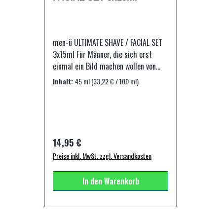
Haar: einfach 1 Pumpstoß men-u
Smooth Leave in Conditioner in das
trockenen Haar einmassieren.
Inhaltsstoffe: Aqua, Orbignya Oleifera
men-ü ULTIMATE SHAVE / FACIAL SET
(Babassu) Seed Oil, Isopropyl
3x15ml Für Männer, die sich erst
Myristate, Cetearyl Ethylhexanoate,
einmal ein Bild machen wollen von
Dimethicone, Octyl
den qualitativ hochwertigen men-ü
Inhalt:
45 ml
(33,22 € / 100 ml)
Methoxycinnamate, C10-30
Shave & Face Produkten. Und dies zu
Cholesterol/Lanosterol Esters,
einem attraktiven Preis. Probieren es
Trimethylsilylamodimethicone,
aus und lass Dich überzeugen. Dieses
Phenoxyethanol, Panthenol, Carbomer,
Paket ist auch ideal für den Mann auf
Imidazolidinyl Urea, VP/VA Copolymer,
Reisen oder als Geschenk, denn es ist
Regulärer Preis:
14,95 €
Triethanolamine, Sodium Polystyrene
alles enthalten, was der
Sulfonate, Methylparaben, Tocopherol
Preise inkl. MwSt. zzgl. Versandkosten
Männerkörper braucht: 3
Acetate, Limonene, Linalool,
hochkonzentrierte Präparate, mit je
Butylphenyl Methylpropional, Hexyl
In den Warenkorb
15 ml Inhalt für 20 - 30
Cinnamal.
Anwendungen. 1 Tube Shave Cream 1
Healthy Facial Wash 1 Facial
Moisturiser Lift 1) men-ü Shave