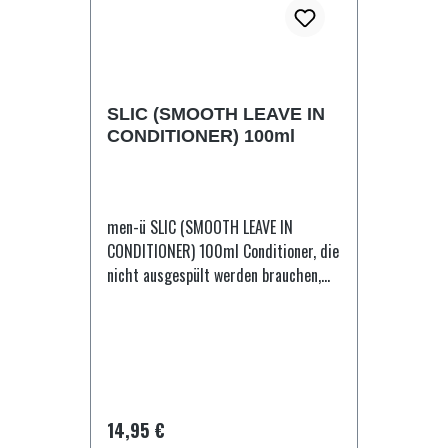
Caprylyl Glycol, PEG-12 Dimethicone,
Chlorphenesin, Lauric Acid, Melaleuca
Alternifolia (Tea Tree) Leaf Oil,
Limonene, Linalool, Menthol,
Butylphenyl Methylpropional, Sodium
SLIC (SMOOTH LEAVE IN
Sulfate, Hexyl Cinnamal. HEALTHY
CONDITIONER) 100ml
FACIAL WASH 15ml: Aqua, Glycerin,
Sodium Laureth Sulfate,
Cocamidopropyl Betaine, PEG-7
Glyceryl Cocoate, PEG-12
men-ü SLIC (SMOOTH LEAVE IN
Dimethicone, Melaleuca Alternifolia
CONDITIONER) 100ml Conditioner, die
(Tea Tree) Leaf Oil, Acrylates/C10-30
nicht ausgespült werden brauchen,
Alkyl Acrylate Crosspolymer, Mentha
gibt es schon seit langer Zeit. Sie
Piperita Leaf Extract, Xanthan Gum,
werden allerdings überrascht sein,
Panthenol, Propylene Glycol,
wie glatt und weich Ihr Haar durch
Hamamelis Virginiana Bark/Leaf/Twig
den Smooth Leave in Conditioner
Extract, Sodium PCA, Sodium Lactate,
wird. Er ist hocheffizient, weil Sie Ihr
Benzophenone-4, Aloe Barbadensis
Haar einfach waschen und den
Regulärer Preis:
14,95 €
Leaf Juice, Disodium EDTA, Sodium
Conditioner in das handtuchtrockene