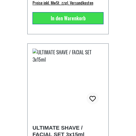
Hydroxide, Lactic Acid, Triethylene
Preise inkl. MwSt. zzgl. Versandkosten
Haar einmassieren. Kein Ausspülen
Glycol, Benzyl Alcohol, Limonene,
notwendig. Für alle Haartypen und den
Fructose, Inositol, Glycine, Urea,
In den Warenkorb
täglichen Gebrauch geeignet (bis zu
Niacinamide, Sodium Benzoate,
100 Anwendungen). Empfehlung
Magnesium Nitrate, Methylparaben,
Danach bei Bedarf men-u Creative
Magnesium Chloride, Sorbic Acid,
Styling Gel oder Grooming Wax
Methylchloroisothiazolinone,
verwenden. Für stärkere Kontrolle das
Methylisothiazolinone, CI 15985, CI
Grooming Wax verwenden.
16035, CI 42090. MATT 'SKIN
Anwendung: 1-2 Pumpstöße
REFRESH' GEL 15ml: Aqua (Water),
Conditioner auf die nasse Handfläche
Alcohol Denat, Hamamelis Virginiana
auftragen, auf beiden Händen
Extract, Glycerin, Salix Nigra (Willow)
verteilen und in das
Bark Extract, Amorphophallus Konjac
handtuchtrockene Haar einmassieren.
Root Powder, Polysorbate 20, Aloe
Bei längerem oder trockenem Haar
Barbadensis Leaf Juice,
einfach eine größere Menge benutzen.
Phenoxyethanol, Triethanolamine,
Bei feinem, dünnen Haar
Carbomer, Benzoic Acid,
entsprechend weniger. Für einen
Dehydroacetic Acid, Triethylene
ULTIMATE SHAVE /
leichten Glanz in bereits trockenem
Glycol, Panthenol, Ethylhexylglycerin
FACIAL SET 3x15ml