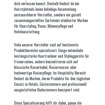
dich verlassen kannst. Deshalb findest du bei
Hamamelis Virginiana Bark/Leaf/Twig
Hairstyletools keine beliebige Ansammlung
Extract, Sodium PCA, Sodium Lactate,
austauschbarer Hersteller, sondern ein gezielt
Benzophenone-4, Aloe Barbadensis
zusammengestelltes Sortiment etablierter Marken
Leaf Juice, Disodium EDTA, Sodium
für Haarstyling, Rasur, Männerpflege und
Hydroxide, Lactic Acid, Triethylene
Hotelausstattung.
Glycol, Benzyl Alcohol, Limonene,
Fructose, Inositol, Glycine, Urea,
Niacinamide, Sodium Benzoate,
Viele unserer Hersteller sind auf bestimmte
Magnesium Nitrate, Methylparaben,
Produktbereiche spezialisiert. Einige entwickeln
Magnesium Chloride, Sorbic Acid,
leistungsstarke Haartrockner und Stylinggeräte für
Methylchloroisothiazolinone,
Friseursalons, andere konzentrieren sich auf
Methylisothiazolinone, CI 15985, CI
klassische Rasierhobel, Rasiermesser oder
16035, CI 42090. FACIAL
hochwertige Rasierpflege. Im Hospitality-Bereich
MOISTURISER LIFT 15ml: Aqua,
findest du Marken, deren Produkte für den täglichen
Paraffinum Liquidum, Cetyl Alcohol,
Einsatz in Hotels, Gästezimmern und professionell
Glyceryl Stearate, Palmitic Acid,
ausgestatteten Badezimmern konzipiert sind.
Glycerin, Stearic Acid, PEG-30
Stearate, Dimethicone,
Diese Spezialisierung hilft dir dabei, genau die