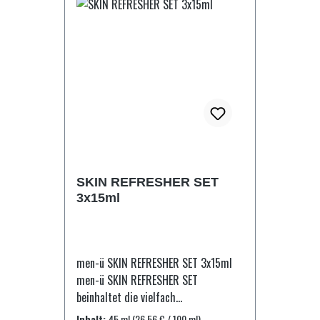
Methylpropional, Hexyl Cinnamal,
am Abend. Das natürliche
Butylparaben, Ethylparaben,
Gleichgewicht der Haut wird
isobutylparaben, Probylparaben,
gewahrt, während Körper und Sinne
Methylisothiazolinone, Phosphoric
angenehm erfrischt werden. Eine
Acid, Citric Acid,
Tube reicht für bis zu 80
Methylchloroisozhiazolinone, Benzyl
Anwendungen Anwendung: Für die
Alcohol
optimale Anwendung einen
Waschhandschuh benutzen. Eine
kleine Menge auf einen Schwamm
oder Waschhandschuh geben und auf
SKIN REFRESHER SET
die Haut auftragen. Herrvoragend
3x15ml
geeignet für einen Peeling-
Handschuh um abgestorbende
Hautzellen zu entfernen. Dann über
den ganzen Körper verteilen, Augen
men-ü SKIN REFRESHER SET 3x15ml
aussparen. Gründlich abwaschen.
men-ü SKIN REFRESHER SET
Inhaltsstoffe: Aqua (Water), Sodium
beinhaltet die vielfach
Laureth Sulfate, Ammonium Lauryl
ausgezeichnete SHAVE CRÈME,
Inhalt:
45 ml
(26,56 € / 100 ml)