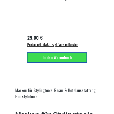
beruhigende Extrakte der Haselnuss,
einzigartige Eigenschaften: Speziell
Aloe Vera und Pro Vitamin B5 für eine
entwickelte Borsten, die das Haar
optimale Feuchtigkeit der Haut 3)
besonders einfach und schonend
men-ü Facial Moisturiser Lift 15 ml
entwirren. Das flexible
Tube (bis zu 20 Anwendungen) Die
Naturkautschukkissen passt sich
abschließende Behandlung mit dem
dem Kopf an und stresst die Haare
Regulärer Preis:
29,00 €
Facial Moisturiser Lift gibt der Haut
nicht.Sie entwirrt die Haare dank der
das attraktive Aussehen zurück! Nur
Preise inkl. MwSt. zzgl. Versandkosten
breiten Oberfläche des
eine Minute nach der Anwendung wird
pneumatischen Supports aus
sich Ihre Haut bereits puderweich
In den Warenkorb
Naturgummi. Die strategische
anfühlen. Es ist nicht nur ein
Position der Borsten erleichtert das
angenehmes After Shave, sondern
Gleiten des Haars und gewährleistet
kann auch nach dem Bad oder der
ein lang haltbares Styling und
Dusche angewendet werden. Für alle
Volumen. verfügt sie über
Hauttypen geeignet.
antistatische Eigenschaften; für alle
Marken für Stylingtools, Rasur & Hotelausstattung |
Inhaltsstoffe:SHAVE CRÈME 15ml:
Haartypen geeignet, einschließlich
Hairstyletools
Aqua, Palmitic Acid, Myristic Acid,
den feinsten, elektrisiert das Haar
PEG-8, Glycerin, Stearic Acid, Coconut
nicht und respektiert seine
Acid, Potassium Hydroxide,