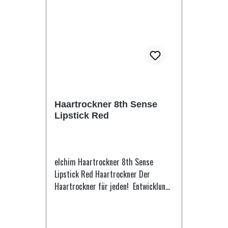
19140, CI 14700, CI 42090, CI 17200.
Haartrockner 8th Sense
Lipstick Red
elchim Haartrockner 8th Sense
Lipstick Red Haartrockner Der
Haartrockner für jeden! Entwicklung
des 8th Sense 8 Arten von Haar
existieren und jeder Typ benötigt
einen spezifischen Luftstrom und