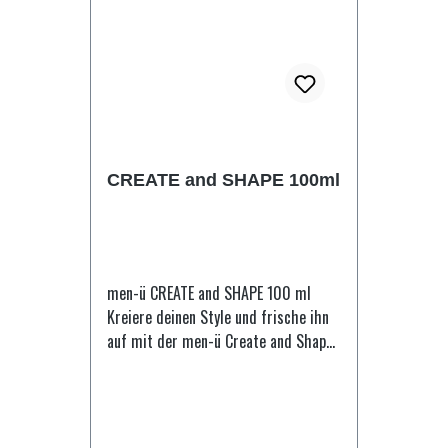
CREATE and SHAPE 100ml
men-ü CREATE and SHAPE 100 ml
Kreiere deinen Style und frische ihn
auf mit der men-ü Create and Shape
Pomade und erhalte einen natürlichen
Look mit Textur und Definition. Glätte
dein Haar und bekämpfe Frizz mit
einem Stylingprodukt, das dir die