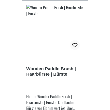
Creme 15 ml Tube (für bis zu 20
Rasuren) Die preisgekrönte men-u
Rasiercreme verspricht ein neues
Rasiererlebnis. Optimales Gleiten
Ihrer Rasierklinge garantiert. 2)
men-ü Healthy Facial Wash 15 ml
Tube (bis zu 30 Anwendungen)
Genießen Sie eine stärkende
Gesichtspflege vor der Rasur mit
dem men-u Healthy Facial Wash.
Porentief reinigend, seifenfrei, ph-
Wooden Paddle Brush |
neutral mit einer hohen
Haarbürste | Bürste
Konzentration an Teebaumöl, welches
natürlich antiseptisch und
antibakteriell wirkt. Ideal zum
Reinigen und zum Schutz vor
Elchim Wooden Paddle Brush |
Rasurbrand und Hautirritationen.
Haarbürste | Bürste Die flache
Außerdem enthalten sind
Bürste von Elchim verfügt über