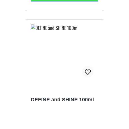
abgespült. Die Benutzung von
Haarfön und Stylingprodukte
belasten Dein Haar und es kann
austrocknen, es fühlt sich stumpf an
und läßt sich nur schwer kämmen.
Dieser Conditioner bringt
Leichtigkeit und Glanz zurück, es ist
für Deine tägliche Haarwäsche
geeignet, in idealer Kombination mit
men-u Shampoos und
Stylingprodukten. Anwendung: 1-2
Pumpstöße Conditioner auf die nasse
Handfläche auftragen, auf beiden
Händen verteilen und in das feuchte
DEFINE and SHINE 100ml
Haar einmassieren. Bei längerem
oder trockenem Haar einfach eine
größere Menge benutzen. Bei feinem,
dünnen Haar entsprechend weniger.