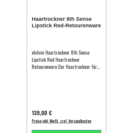
sprechen können, wenn Sie ihn
benutzen. Durch die spezielle
Haartrockner 8th Sense
Struktur des Filters brechen die
Lipstick Red-Retourenware
Schallwellen besonders in den hohen
Tönen. Ein eingebauter Filter-
Schalldämpfer, der die Luft filtert
und verhindert, dass das Haar in den
elchim Haartrockner 8th Sense
Haartrockner gesaugt wird. Wenn
Lipstick Red Haartrockner
8thSense als Styler verwendet wird,
Retourenware Der Haartrockner für
ist er so leise, dass es selbst ein
jeden! Entwicklung des 8th Sense 8
schlafendes Baby nicht stört.
Arten von Haar existieren und jeder
ENERGIESPAREND Eine Effizienz, die es
Typ benötigt einen spezifischen
noch nie gab für minimalen
Luftstrom und Temperatur. 8thSense
EnergieverbrauchDer 8thSense-Motor
ist der allererste Trockner, der zu
ist so revolutionär, da er für
allen acht vorhandenen Haartypen
Regulärer Preis:
139,00 €
reduzierten Stromverbrauch
passt, von dickem zu dünnem Haar, zu
entwickelt wurde. Dies liegt an der
Preise inkl. MwSt. zzgl. Versandkosten
sehr zartem, feinem Babyhaar, zu
fortschrittlichen einstellbaren
zerbrechlichem und strapaziertem