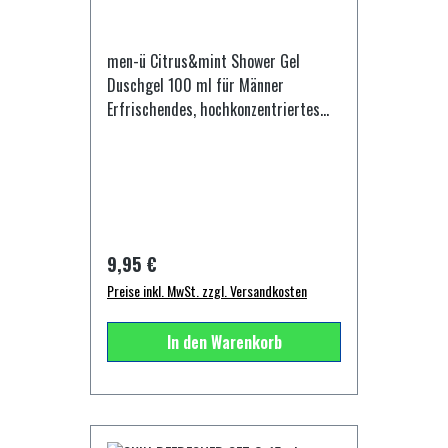
1 - 1,5 Pumpstöße in die nasse
Handfläche geben, auf beiden
feuchten Handflächen verteilen und
men-ü Citrus&mint Shower Gel
einen dichten, cremigen Schaum
Duschgel 100 ml für Männer
erzeugen. Dann den Schaum wie eine
Erfrischendes, hochkonzentriertes
Gesichtsmaske auftragen und mit
Duschgel mit belebender Wirkung für
den Fingern massierend verteilen.
reine und gepflegte Männerhaut.
Inhaltsstoffe: Aqua, Stearic Acid,
Genieße die energiespendende
Myristic acid, Peg-8, Glycerin,
Wirkung von Minze und Menthol und
Coconut Acid, Potassium Hydroxide,
starte den Tag mit einem Gefühl der
Triethanolamine, Sodium Lauryl
Frische. Dieses Duschgel sorgt für
Regulärer Preis:
9,95 €
Sulfate, Parfum, Propylene Glycol,
eine effektive und natürlich milde
Mentha Piperita (Peppermint) Leaf
Preise inkl. MwSt. zzgl. Versandkosten
Reinigung des Körpers und entfaltet
Extract, Peg-14m,
dabei seine hochkonzentrierten
Hydroxythylcellulose, Phenoxyethanol,
In den Warenkorb
Inhaltsstoffe. Der erfrischende Duft
Dimethicone Copolyol, Lauric Acid,
von Minze und Menthol umhüllt Dich
Limonene, Melaleuca Alternifolia,
jeden Tag aufs Neue mit einer
Linalool, Menthol, Methylparaben,
belebenden Wirkung - morgens nach
Palmitic Acid, Butylphenyl
dem Aufstehen, nach dem Sport oder