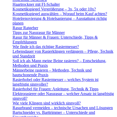
Haartrockner mit FI-Schalter
Kosmetikspiegel Vergrößerung – 3x, 5x oder 10x?
Kosmetikspiegel auswählen – Worauf beim Kauf achten?
Hotelrenovierung & Hotelsanierung – Ausstattung richtig
planen
Rasur Ratgeber
Tipps zur Nassrasur für Männer
Rasur für Männer & Frauen: Unterschiede, Tipps &
Empfehlungen
Wie finde ich das richtige Rasiermesser?
Lebensdauer von Rasierklingen verlängern – Pflege, Technik
und Standzeit
Soll ich als Mann meine Beine rasieren? – Entscheidung,
Methoden und Praxis
Männerbeine rasieren – Methoden, Technik und
hautschonende Praxis
Rasierhobel oder Rasiermesser – welches System ist
langfristig sinnvoller?
Rasierhobel für Frauen: Anleitung, Technik & Tipps
Elektrorasierer oder Nassrasur – welcher Ansatz ist langfristig
sinnvoll?
Wie viele Klingen sind wirklich sinnvoll?
Rasurbrand vermeiden – technische Ursachen und Lösungen
Bartschneider vs. Barttrimmer – Unterschiede und