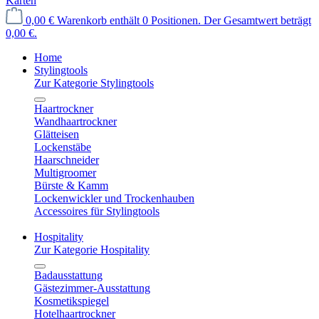
Karten
0,00 €
Warenkorb enthält 0 Positionen. Der Gesamtwert beträgt
0,00 €.
Home
Stylingtools
Zur Kategorie Stylingtools
Haartrockner
Wandhaartrockner
Glätteisen
Lockenstäbe
Haarschneider
Multigroomer
Bürste & Kamm
Lockenwickler und Trockenhauben
Accessoires für Stylingtools
Hospitality
Zur Kategorie Hospitality
Badausstattung
Gästezimmer-Ausstattung
Kosmetikspiegel
Hotelhaartrockner