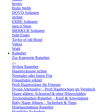
beviro
Bolin Webb
DOVO Solingen
elchim
ERBE Solingen
men-ü Shop
MERKUR Solingen
Split Ender
Taylor of old Bond
Valera
Wahl
Ratgeber
Zur Kategorie Ratgeber
Styling Ratgeber
Haartrocknung richtig
Normaler oder Ionen Fön
Fönaufsätze erklärt
Profi Haartrockner für Friseure
Dyson Alternative – Profi Haartrockner im Vergleich
Haare glätten: Schonend & ohne Hitzeschäden
Trockenhauben Ratgeber – Kauf & Anwendung
Baby Haare föhnen – Sicherheit & Tipps
Hotelausstattung Ratgeber
Hotelföhn Sicherheit