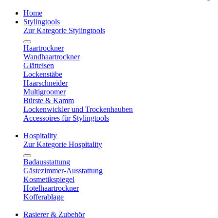
Home
Stylingtools
Zur Kategorie Stylingtools
Haartrockner
Wandhaartrockner
Glätteisen
Lockenstäbe
Haarschneider
Multigroomer
Bürste & Kamm
Lockenwickler und Trockenhauben
Accessoires für Stylingtools
Hospitality
Zur Kategorie Hospitality
Badausstattung
Gästezimmer-Ausstattung
Kosmetikspiegel
Hotelhaartrockner
Kofferablage
Rasierer & Zubehör