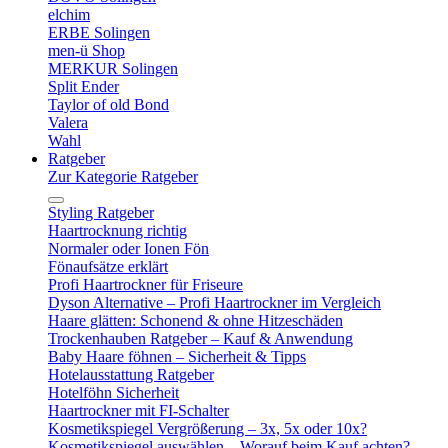
elchim
ERBE Solingen
men-ü Shop
MERKUR Solingen
Split Ender
Taylor of old Bond
Valera
Wahl
Ratgeber
Zur Kategorie Ratgeber
Styling Ratgeber
Haartrocknung richtig
Normaler oder Ionen Fön
Fönaufsätze erklärt
Profi Haartrockner für Friseure
Dyson Alternative – Profi Haartrockner im Vergleich
Haare glätten: Schonend & ohne Hitzeschäden
Trockenhauben Ratgeber – Kauf & Anwendung
Baby Haare föhnen – Sicherheit & Tipps
Hotelausstattung Ratgeber
Hotelföhn Sicherheit
Haartrockner mit FI-Schalter
Kosmetikspiegel Vergrößerung – 3x, 5x oder 10x?
Kosmetikspiegel auswählen – Worauf beim Kauf achten?