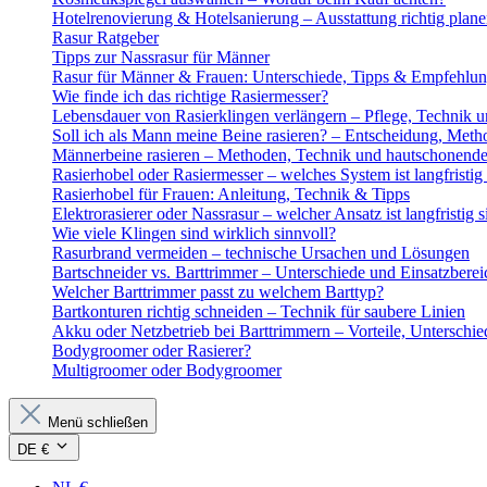
Hotelrenovierung & Hotelsanierung – Ausstattung richtig plan
Rasur Ratgeber
Tipps zur Nassrasur für Männer
Rasur für Männer & Frauen: Unterschiede, Tipps & Empfehlu
Wie finde ich das richtige Rasiermesser?
Lebensdauer von Rasierklingen verlängern – Pflege, Technik u
Soll ich als Mann meine Beine rasieren? – Entscheidung, Meth
Männerbeine rasieren – Methoden, Technik und hautschonende
Rasierhobel oder Rasiermesser – welches System ist langfristig 
Rasierhobel für Frauen: Anleitung, Technik & Tipps
Elektrorasierer oder Nassrasur – welcher Ansatz ist langfristig s
Wie viele Klingen sind wirklich sinnvoll?
Rasurbrand vermeiden – technische Ursachen und Lösungen
Bartschneider vs. Barttrimmer – Unterschiede und Einsatzberei
Welcher Barttrimmer passt zu welchem Barttyp?
Bartkonturen richtig schneiden – Technik für saubere Linien
Akku oder Netzbetrieb bei Barttrimmern – Vorteile, Unterschi
Bodygroomer oder Rasierer?
Multigroomer oder Bodygroomer
Menü schließen
DE €