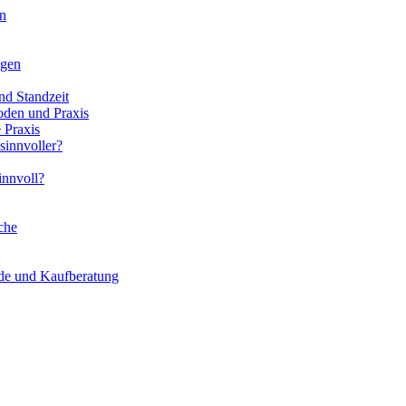
en
ngen
nd Standzeit
oden und Praxis
 Praxis
sinnvoller?
innvoll?
che
ede und Kaufberatung