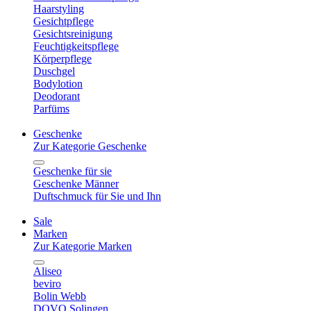
Haarstyling
Gesichtpflege
Gesichtsreinigung
Feuchtigkeitspflege
Körperpflege
Duschgel
Bodylotion
Deodorant
Parfüms
Geschenke
Zur Kategorie Geschenke
Geschenke für sie
Geschenke Männer
Duftschmuck für Sie und Ihn
Sale
Marken
Zur Kategorie Marken
Aliseo
beviro
Bolin Webb
DOVO Solingen