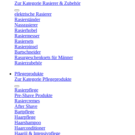
Zur Kategorie Rasierer & Zubehör
elektrische Rasierer
Rasierständer
Nassrasierer
Rasierhobel
Rasiermesser
Rasiersets
Rasierpinsel
Bartschneider
Rasurgeschenksets für Männer
Rasierzubehör
Pflegeprodukte
Zur Kategorie Pflegeprodukte
Rasierpflege
Pre-Shave Produkte
Rasiercremes
After Shave
Bartpflege
Haarpflege
Haarshampoo
Haarconditioner
Haaröl & Intensivpflege