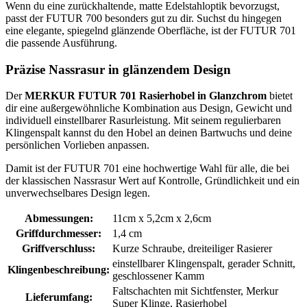
Wenn du eine zurückhaltende, matte Edelstahloptik bevorzugst,
passt der FUTUR 700 besonders gut zu dir. Suchst du hingegen
eine elegante, spiegelnd glänzende Oberfläche, ist der FUTUR 701
die passende Ausführung.
Präzise Nassrasur in glänzendem Design
Der
MERKUR FUTUR 701 Rasierhobel in Glanzchrom
bietet
dir eine außergewöhnliche Kombination aus Design, Gewicht und
individuell einstellbarer Rasurleistung. Mit seinem regulierbaren
Klingenspalt kannst du den Hobel an deinen Bartwuchs und deine
persönlichen Vorlieben anpassen.
Damit ist der FUTUR 701 eine hochwertige Wahl für alle, die bei
der klassischen Nassrasur Wert auf Kontrolle, Gründlichkeit und ein
unverwechselbares Design legen.
Abmessungen:
11cm x 5,2cm x 2,6cm
Griffdurchmesser:
1,4 cm
Griffverschluss:
Kurze Schraube, dreiteiliger Rasierer
einstellbarer Klingenspalt, gerader Schnitt,
Klingenbeschreibung:
geschlossener Kamm
Faltschachten mit Sichtfenster, Merkur
Lieferumfang:
Super Klinge, Rasierhobel