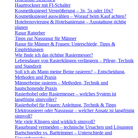
Haartrockner mit FI-Schalter
Kosmetikspiegel Vergrößerung – 3x, 5x oder 10x?
Kosmetikspiegel auswählen – Worauf beim Kauf achten?
Hotelrenovierung & Hotelsanierung – Ausstattung richtig
planen
Rasur Ratgeber
Tipps zur Nassrasur für Männer
Rasur für Männer & Frauen: Unterschiede, Tipps &
Empfehlungen
Wie finde ich das richtige Rasiermesser?
Lebensdauer von Rasierklingen verlängern – Pflege, Technik
und Standzeit
Soll ich als Mann meine Beine rasieren? – Entscheidung,
Methoden und Praxis
Männerbeine rasieren – Methoden, Technik und
hautschonende Praxis
Rasierhobel oder Rasiermesser – welches System ist
langfristig sinnvoller?
Rasierhobel für Frauen: Anleitung, Technik & Tipps
Elektrorasierer oder Nassrasur – welcher Ansatz ist langfristig
sinnvoll?
Wie viele Klingen sind wirklich sinnvoll?
Rasurbrand vermeiden – technische Ursachen und Lösungen
Bartschneider vs. Barttrimmer – Unterschiede und