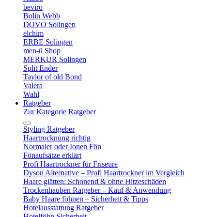
beviro
Bolin Webb
DOVO Solingen
elchim
ERBE Solingen
men-ü Shop
MERKUR Solingen
Split Ender
Taylor of old Bond
Valera
Wahl
Ratgeber
Zur Kategorie Ratgeber
Styling Ratgeber
Haartrocknung richtig
Normaler oder Ionen Fön
Fönaufsätze erklärt
Profi Haartrockner für Friseure
Dyson Alternative – Profi Haartrockner im Vergleich
Haare glätten: Schonend & ohne Hitzeschäden
Trockenhauben Ratgeber – Kauf & Anwendung
Baby Haare föhnen – Sicherheit & Tipps
Hotelausstattung Ratgeber
Hotelföhn Sicherheit