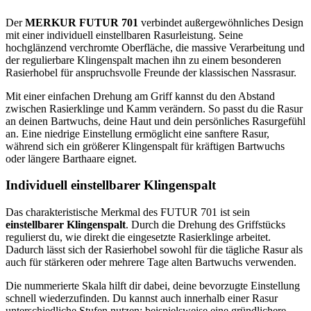
Der
MERKUR FUTUR 701
verbindet außergewöhnliches Design
mit einer individuell einstellbaren Rasurleistung. Seine
hochglänzend verchromte Oberfläche, die massive Verarbeitung und
der regulierbare Klingenspalt machen ihn zu einem besonderen
Rasierhobel für anspruchsvolle Freunde der klassischen Nassrasur.
Mit einer einfachen Drehung am Griff kannst du den Abstand
zwischen Rasierklinge und Kamm verändern. So passt du die Rasur
an deinen Bartwuchs, deine Haut und dein persönliches Rasurgefühl
an. Eine niedrige Einstellung ermöglicht eine sanftere Rasur,
während sich ein größerer Klingenspalt für kräftigen Bartwuchs
oder längere Barthaare eignet.
Individuell einstellbarer Klingenspalt
Das charakteristische Merkmal des FUTUR 701 ist sein
einstellbarer Klingenspalt
. Durch die Drehung des Griffstücks
regulierst du, wie direkt die eingesetzte Rasierklinge arbeitet.
Dadurch lässt sich der Rasierhobel sowohl für die tägliche Rasur als
auch für stärkeren oder mehrere Tage alten Bartwuchs verwenden.
Die nummerierte Skala hilft dir dabei, deine bevorzugte Einstellung
schnell wiederzufinden. Du kannst auch innerhalb einer Rasur
unterschiedliche Stufen nutzen: beispielsweise eine gründlichere