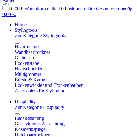
Karten
0,00 €
Warenkorb enthält 0 Positionen. Der Gesamtwert beträgt
0,00 €.
Home
Stylingtools
Zur Kategorie Stylingtools
Haartrockner
Wandhaartrockner
Glätteisen
Lockenstäbe
Haarschneider
Multigroomer
Bürste & Kamm
Lockenwickler und Trockenhauben
Accessoires für Stylingtools
Hospitality
Zur Kategorie Hospitality
Badausstattung
Gästezimmer-Ausstattung
Kosmetikspiegel
Hotelhaartrockner