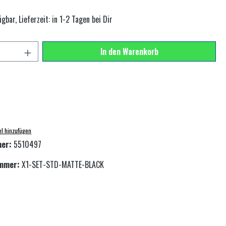
gbar, Lieferzeit: in 1-2 Tagen bei Dir
zahl: Gib den gewünschten Wert ein oder benutze di
In den Warenkorb
el hinzufügen
mer:
5510497
ummer:
X1-SET-STD-MATTE-BLACK