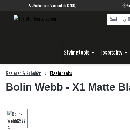
Kostenloser Versand ab € 100,-
Ku
springen
Zur Hauptnavigation springen
Stylingtools
Hospitality
Rasierer & Zubehör
Rasiersets
Bolin Webb
- X1 Matte Bl
Bildergalerie überspringen