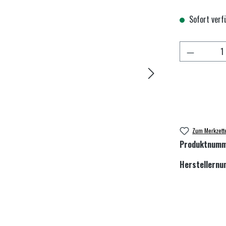
Sofort verfü
Produkt An
Zum Merkzett
Produktnum
Herstellern