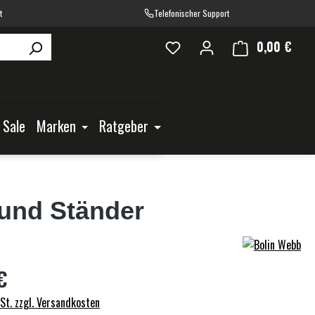
t
Telefonischer Support
0,00 €
Ware
Sale
Marken
Ratgeber
 und Ständer
€
wSt. zzgl. Versandkosten