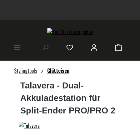
alt springen
Warenkor
Stylingtools
Glätteisen
Talavera
- Dual-
Akkuladestation für
Split-Ender PRO/PRO 2